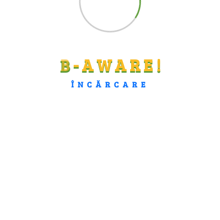
B
-
A
W
A
R
E
!
ÎNCĂRCARE
Categorii
Anunțuri & Newsletter
Articole
Bune Practici
Comunicate De Presă
Conferința De Presă