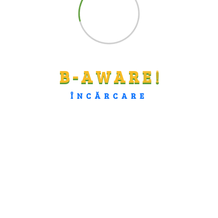
Social
B
-
A
W
A
R
E
!
ÎNCĂRCARE