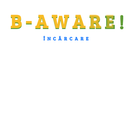
B
-
A
W
A
R
E
!
ÎNCĂRCARE
or ?
 o organizație care produce și consumă
se regenerabile, cum ar fi panourile solare
or poate vinde surplusul de energie pe
 baterii pentru a-l folosi mai târziu. Un