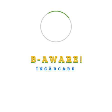
Strategii, Politici Publice, Documente
Programatice
Social
B
-
A
W
A
R
E
!
ÎNCĂRCARE