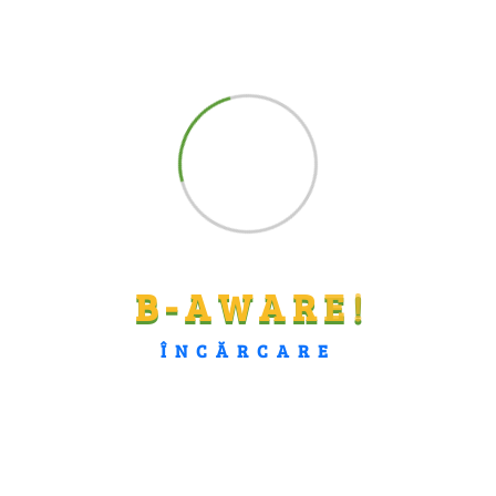
Social
B
-
A
W
A
R
E
!
ÎNCĂRCARE